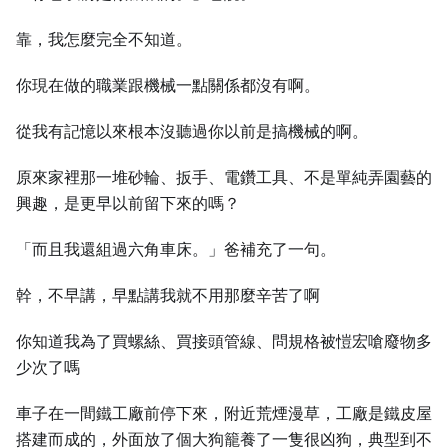
靠，我怎麼完全不知道。
你現在做的職業跟機械一點關係都沒有啊。
從我有記憶以來根本沒聽過你以前是搞機械的啊。
原來家裡那一堆砂輪、扳手、電鑽工具、不是單純弄園藝的
興趣，是更早以前留下來的嗎？
「而且我還組過六角車床。」爸補充了一句。
幹，不早講，早點講我就不用那麼辛苦了啊
你知道我為了買螺絲、買接頭管線、問規格被愷宏嗆廢物多
少次了嗎
車子在一間鐵工廠前停下來，附近荒煙漫草，工廠是鐵皮屋
搭建而成的，外面放了個大狗籠養了一隻很凶狗，典型到不