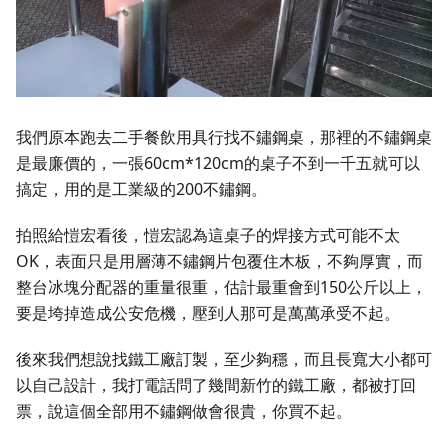
我們原本跑去二手餐飲用具行找不鏽鋼桌，那裡的不鏽鋼桌
是最廉價的，一張60cm*120cm的桌子不到一千五就可以
搞定，用的是工業級的200不鏽鋼。
拍照給愷宏看後，愷宏認為這桌子的焊接方式可能不太
OK，表面只是用層薄不鏽鋼片包覆住木板，不夠厚實，而
整台冰塊分配器的重量很重，估計最重會到150公斤以上，
要是垮掉造成公安危機，壓到人那可是萬萬承受不起。
後來我們想說找鐵工廠訂製，至少夠穩，而且長寬大小都可
以自己設計，我打電話問了幾間新竹的鐵工廠，都被打回
票，說這個全部用不鏽鋼做會很貴，你買不起。