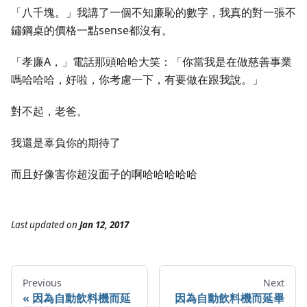
「八千塊。」我講了一個不知廉恥的數字，我真的對一張不
鏽鋼桌的價格一點sense都沒有。
「孝廉A，」電話那頭哈哈大笑：「你當我是在做慈善事業
嗎哈哈哈，好啦，你考慮一下，有要做在跟我說。」
對不起，老爸。
我還是辜負你的期待了
而且好像害你超沒面子的啊哈哈哈哈哈
Last updated
on
Jan 12, 2017
Previous
Next
因為自動飲料機而延
因為自動飲料機而延畢