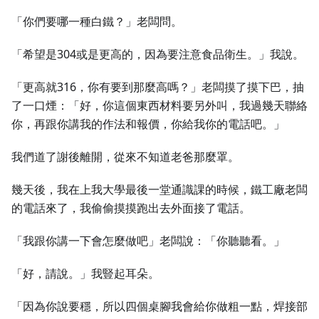
「你們要哪一種白鐵？」老闆問。
「希望是304或是更高的，因為要注意食品衛生。」我說。
「更高就316，你有要到那麼高嗎？」老闆摸了摸下巴，抽
了一口煙：「好，你這個東西材料要另外叫，我過幾天聯絡
你，再跟你講我的作法和報價，你給我你的電話吧。」
我們道了謝後離開，從來不知道老爸那麼罩。
幾天後，我在上我大學最後一堂通識課的時候，鐵工廠老闆
的電話來了，我偷偷摸摸跑出去外面接了電話。
「我跟你講一下會怎麼做吧」老闆說：「你聽聽看。」
「好，請說。」我豎起耳朵。
「因為你說要穩，所以四個桌腳我會給你做粗一點，焊接部