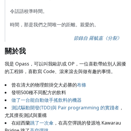
令話語校準時間。
時間，那是我們之間唯一的距離。親愛的。
節錄自 羅毓嘉《分裂》
關於我
我是 Opass，可以叫我歐趴或 OP，一位喜歡帶給別人困擾
的工程師，喜歡寫 Code、滾來滾去與做有趣的事情。
曾在清大的物理館掛交大必勝的
布條
發明500種不同配方的飲料
做了一台能自動做手搖飲料的機器
測試驅動開發(TDD)與 Pair programming 的實踐者
，
尤其擅長測試與重構
在紐西蘭
跳了一次傘
，在高空彈跳的發源地 Kawarau
Bridge 跳了
高空彈跳